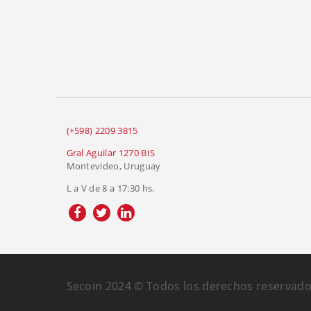
(+598) 2209 3815
Gral Aguilar 1270 BIS
Montevideo, Uruguay
L a V de 8 a 17:30 hs.
Secoin 2024 © Todos los derechos reservado