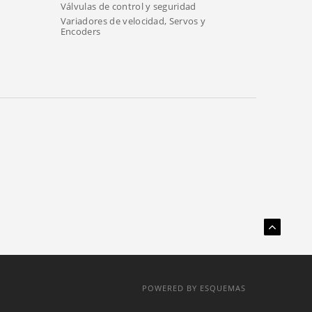
Válvulas de control y seguridad
Variadores de velocidad, Servos y
Encoders
POWERED BY ESQUEMAS