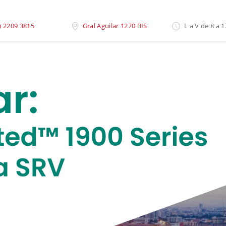
) 2209 3815
Gral Aguilar 1270 BIS
L a V de 8 a 1