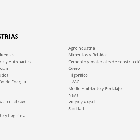
STRIAS
Agroindustria
fluentes
Alimentos y Bebidas
iz y Autopartes
Cemento y materiales de construcci
ción
Cuero
tica
Frigorífico
ón de Energía
HVAC
Medio Ambiente y Reciclaje
Naval
y Gas Oil Gas
Pulpa y Papel
Sanidad
e y Logística