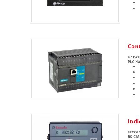
Con
HAIWE
PLC Ha
Ind
SECOI
BS-CI