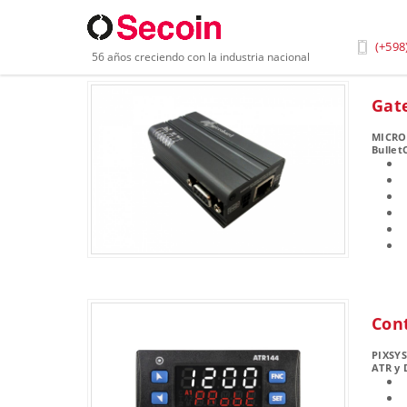
Inicio
»
Industria
»
Química
(+598
56 años creciendo con la industria nacional
Gat
MICR
Bullet
Con
PIXSY
ATR y 