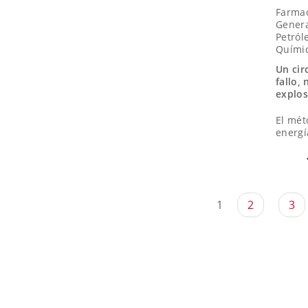
Farma
Genera
Petról
Quími
Un cir
fallo,
explos
El mé
energí
1
2
3