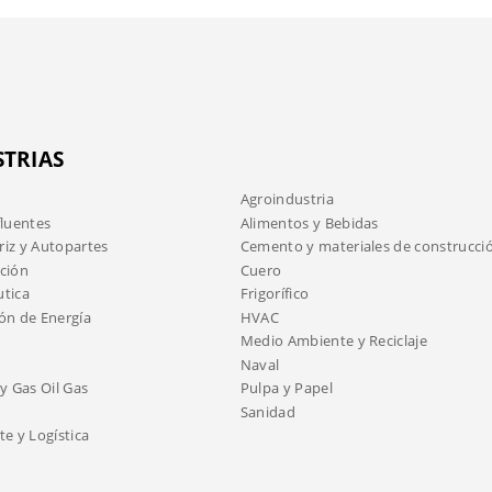
STRIAS
Agroindustria
fluentes
Alimentos y Bebidas
iz y Autopartes
Cemento y materiales de construcci
ción
Cuero
tica
Frigorífico
ón de Energía
HVAC
Medio Ambiente y Reciclaje
Naval
y Gas Oil Gas
Pulpa y Papel
Sanidad
e y Logística