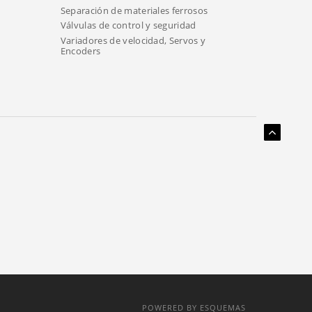
Separación de materiales ferrosos
Válvulas de control y seguridad
Variadores de velocidad, Servos y
Encoders
POWERED BY ESQUEMAS