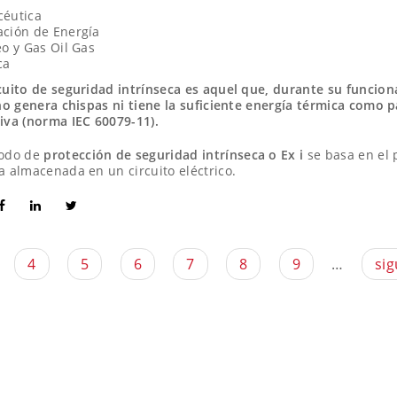
céutica
ción de Energía
eo y Gas Oil Gas
ca
cuito de seguridad intrínseca es aquel que, durante su funcio
 no genera chispas ni tiene la suficiente energía térmica como 
iva (norma IEC 60079-11).
todo de
protección de seguridad intrínseca o Ex i
se basa en el p
a almacenada en un circuito eléctrico.
4
5
6
7
8
9
…
sig