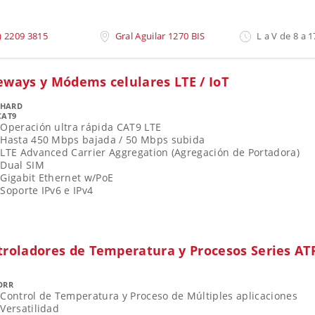
) 2209 3815
Gral Aguilar 1270 BIS
L a V de 8 a 1
eways y Módems celulares LTE / IoT
OHARD
CAT9
Operación ultra rápida CAT9 LTE
Hasta 450 Mbps bajada / 50 Mbps subida
LTE Advanced Carrier Aggregation (Agregación de Portadora)
Dual SIM
Gigabit Ethernet w/PoE
Soporte IPv6 e IPv4
troladores de Temperatura y Procesos Series AT
S
DRR
Control de Temperatura y Proceso de Múltiples aplicaciones
Versatilidad