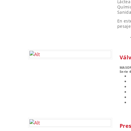
Láctea
Quími
Sanid
En est
pesaje
Válv
MASO
Serie 
Pres