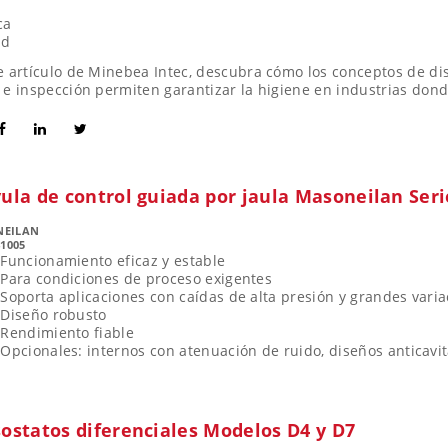
ca
ad
e artículo de Minebea Intec, descubra cómo los conceptos de dis
 e inspección permiten garantizar la higiene en industrias don
ula de control guiada por jaula Masoneilan Seri
NEILAN
41005
Funcionamiento eficaz y estable
Para condiciones de proceso exigentes
Soporta aplicaciones con caídas de alta presión y grandes vari
Diseño robusto
Rendimiento fiable
Opcionales: internos con atenuación de ruido, diseños anticavit
ostatos diferenciales Modelos D4 y D7