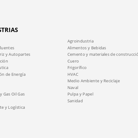
STRIAS
Agroindustria
fluentes
Alimentos y Bebidas
iz y Autopartes
Cemento y materiales de construcci
ción
Cuero
tica
Frigorífico
ón de Energía
HVAC
Medio Ambiente y Reciclaje
Naval
y Gas Oil Gas
Pulpa y Papel
Sanidad
e y Logística