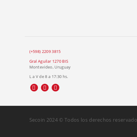
(+598) 2209 3815
Gral Aguilar 1270 BIS
Montevideo, Uruguay
L a V de 8 a 17:30 hs.
Secoin 2024 © Todos los derechos reservado