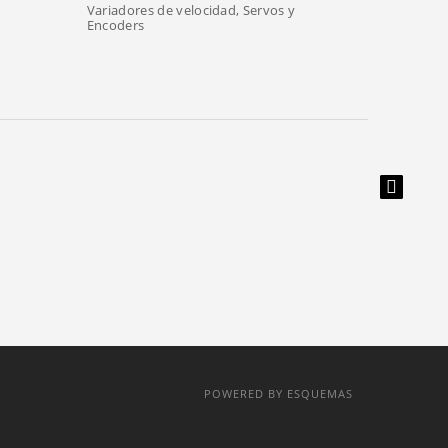
Variadores de velocidad, Servos y
Encoders
POWERED BY ESQUEMAS