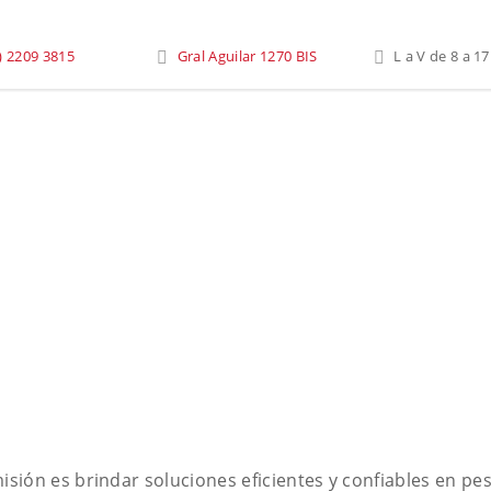
) 2209 3815
Gral Aguilar 1270 BIS
L a V de 8 a 17
ón es brindar soluciones eficientes y confiables en pes