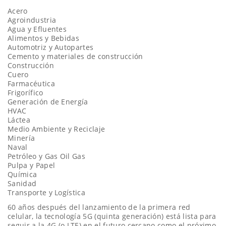
Acero
Agroindustria
Agua y Efluentes
Alimentos y Bebidas
Automotriz y Autopartes
Cemento y materiales de construcción
Construcción
Cuero
Farmacéutica
Frigorífico
Generación de Energía
HVAC
Láctea
Medio Ambiente y Reciclaje
Minería
Naval
Petróleo y Gas Oil Gas
Pulpa y Papel
Química
Sanidad
Transporte y Logística
60 años después del lanzamiento de la primera red
celular, la tecnología 5G (quinta generación) está lista para
seguir a la 4G (o LTE) en el futuro cercano como el próximo