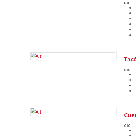
GIC
Tacó
GIC
Cuen
GIC