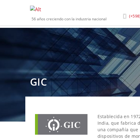
Inicio
»
Marca
»
Gic
(+598
56 años creciendo con la industria nacional
GIC
Establecida en 1972
India, que fabrica
una compañía que o
dispositivos de mon