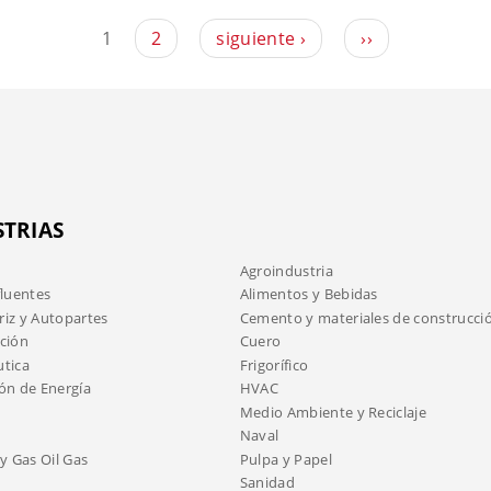
1
2
siguiente ›
››
STRIAS
Agroindustria
fluentes
Alimentos y Bebidas
iz y Autopartes
Cemento y materiales de construcci
ción
Cuero
tica
Frigorífico
ón de Energía
HVAC
Medio Ambiente y Reciclaje
Naval
y Gas Oil Gas
Pulpa y Papel
Sanidad