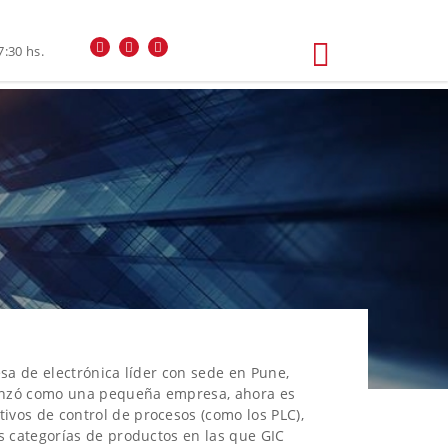
7:30 hs.
esa de electrónica líder con sede en Pune,
omenzó como una pequeña empresa, ahora es
ivos de control de procesos (como los PLC),
s categorías de productos en las que GIC