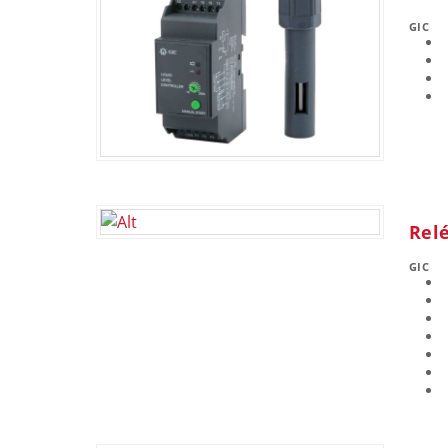
GIC
Relé
GIC