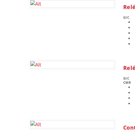
Relé
GIC
Relé
GIC
CMR
Con