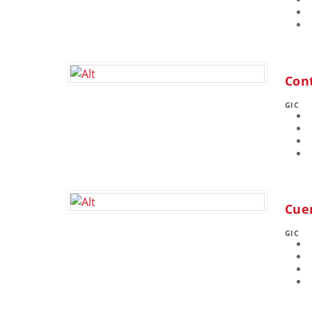
Cont
GIC
Cuen
GIC