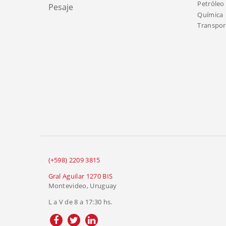
Petróleo 
Pesaje
Química
Transport
(+598) 2209 3815
Gral Aguilar 1270 BIS
Montevideo, Uruguay
L a V de 8 a 17:30 hs.