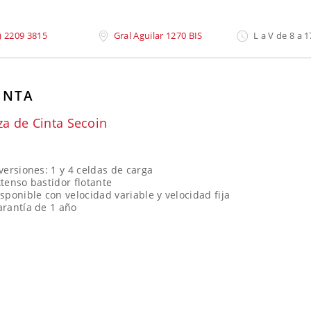
saje
»
Balanzas de Cinta
) 2209 3815
Gral Aguilar 1270 BIS
L a V de 8 a 1
INTA
za de Cinta Secoin
N
versiones: 1 y 4 celdas de carga
tenso bastidor flotante
sponible con velocidad variable y velocidad fija
arantía de 1 año