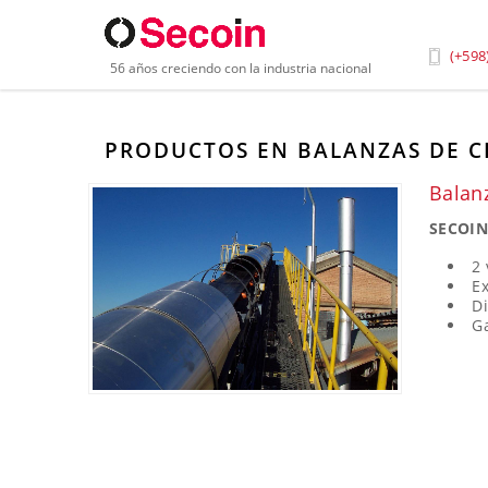
Inicio
»
Productos
»
Balanzas y Componentes de Pe
(+598
56 años creciendo con la industria nacional
PRODUCTOS EN BALANZAS DE C
Balan
SECOI
2 
Ex
Di
G