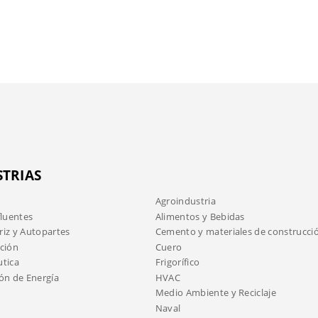
STRIAS
Agroindustria
fluentes
Alimentos y Bebidas
iz y Autopartes
Cemento y materiales de construcci
ción
Cuero
tica
Frigorífico
ón de Energía
HVAC
Medio Ambiente y Reciclaje
Naval