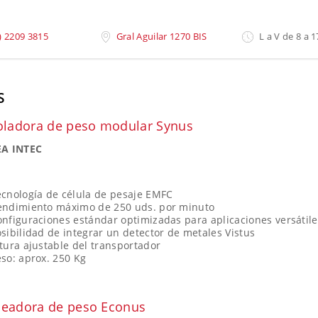
saje
»
Checkweighers
) 2209 3815
Gral Aguilar 1270 BIS
L a V de 8 a 1
S
oladora de peso modular Synus
A INTEC
ecnología de célula de pesaje EMFC
endimiento máximo de 250 uds. por minuto
nfiguraciones estándar optimizadas para aplicaciones versátile
sibilidad de integrar un detector de metales Vistus
tura ajustable del transportador
so: aprox. 250 Kg
eadora de peso Econus