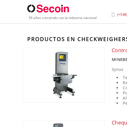
Inicio
»
Productos
»
Balanzas y Componentes de Pe
(+598
56 años creciendo con la industria nacional
PRODUCTOS EN CHECKWEIGHER
Contr
MINEBE
Synus
T
R
Co
Po
Al
Pe
Chequ