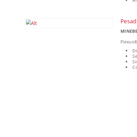
Al
Pesad
MINEBE
Flexus
Di
Se
Si
Co