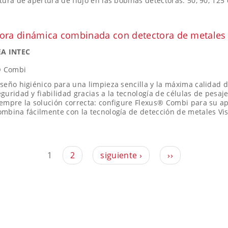
tura de apertura de flujo en las bobinas detectoras: 50, 90, 12
ora dinámica combinada con detectora de metales
A INTEC
® Combi
seño higiénico para una limpieza sencilla y la máxima calidad 
guridad y fiabilidad gracias a la tecnología de células de pesa
empre la solución correcta: configure Flexus® Combi para su ap
mbina fácilmente con la tecnología de detección de metales Vi
1
2
siguiente ›
››