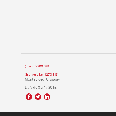
(+598) 2209 3815
Gral Aguilar 1270 BIS
Montevideo, Uruguay
L a V de 8 a 17:30 hs.