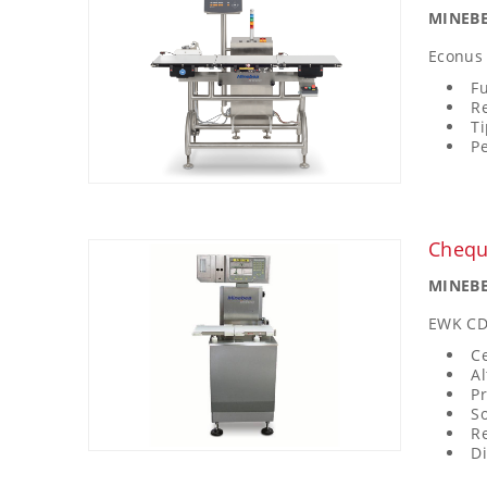
MINEBE
Econus
F
R
Ti
Pe
Chequ
MINEBE
EWK CD
C
A
Pr
So
R
Di