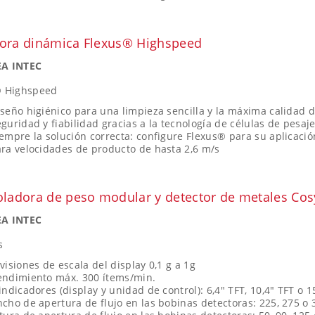
ora dinámica Flexus® Highspeed
A INTEC
® Highspeed
seño higiénico para una limpieza sencilla y la máxima calidad 
guridad y fiabilidad gracias a la tecnología de células de pesa
empre la solución correcta: configure Flexus® para su aplicació
ra velocidades de producto de hasta 2,6 m/s
oladora de peso modular y detector de metales Co
A INTEC
s
visiones de escala del display 0,1 g a 1g
endimiento máx. 300 ítems/min.
indicadores (display y unidad de control): 6,4" TFT, 10,4" TFT o 1
cho de apertura de flujo en las bobinas detectoras: 225, 275 