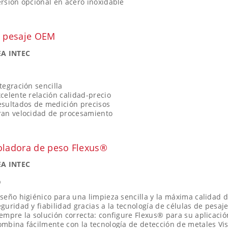
rsión opcional en acero inoxidable
e pesaje OEM
A INTEC
tegración sencilla
celente relación calidad-precio
esultados de medición precisos
ran velocidad de procesamiento
oladora de peso Flexus®
A INTEC
®
seño higiénico para una limpieza sencilla y la máxima calidad 
guridad y fiabilidad gracias a la tecnología de células de pesa
empre la solución correcta: configure Flexus® para su aplicació
mbina fácilmente con la tecnología de detección de metales Vi