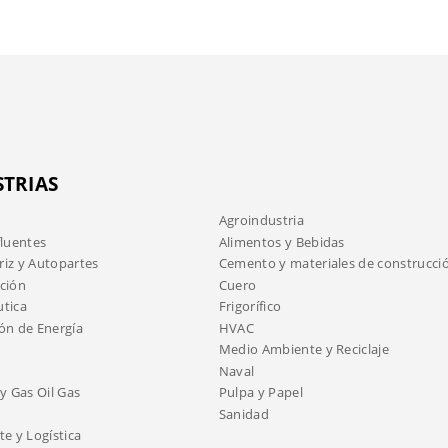
STRIAS
Agroindustria
fluentes
Alimentos y Bebidas
iz y Autopartes
Cemento y materiales de construcci
ción
Cuero
tica
Frigorífico
ón de Energía
HVAC
Medio Ambiente y Reciclaje
Naval
y Gas Oil Gas
Pulpa y Papel
Sanidad
e y Logística