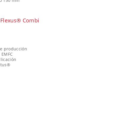
5 o 150 mm
 Flexus® Combi
de producción
je EMFC
licación
stus®