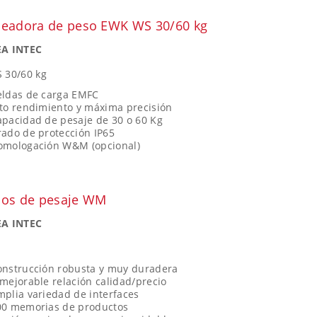
eadora de peso EWK WS 30/60 kg
A INTEC
 30/60 kg
eldas de carga EMFC
lto rendimiento y máxima precisión
apacidad de pesaje de 30 o 60 Kg
rado de protección IP65
omologación W&M (opcional)
os de pesaje WM
A INTEC
onstrucción robusta y muy duradera
mejorable relación calidad/precio
plia variedad de interfaces
00 memorias de productos