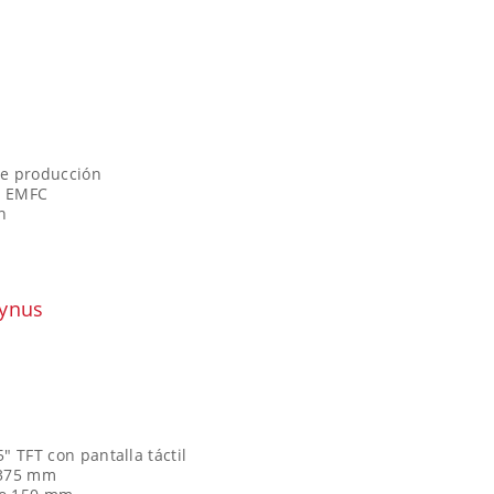
de producción
je EMFC
n
synus
5" TFT con pantalla táctil
o 375 mm