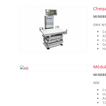
Chequ
MINEBE
EWK WS
C
A
C
G
H
Módul
MINEBE
WM
C
In
Am
1