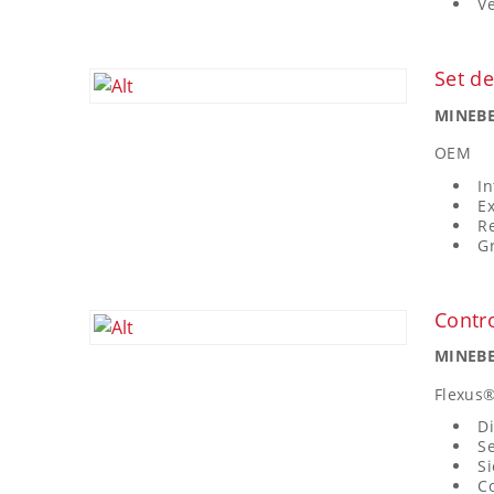
Ve
Set d
MINEBE
OEM
In
Ex
R
G
Contr
MINEBE
Flexus
Di
Se
Si
Co