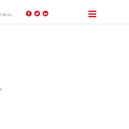
7:30 hs.
s