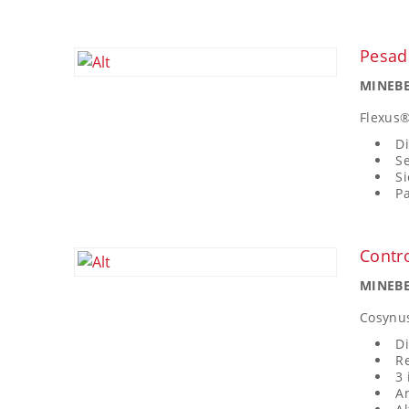
Pesad
MINEBE
Flexus
Di
Se
Si
Pa
Contr
MINEBE
Cosynu
Di
R
3 
An