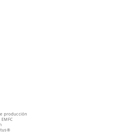
de producción
je EMFC
n
stus®