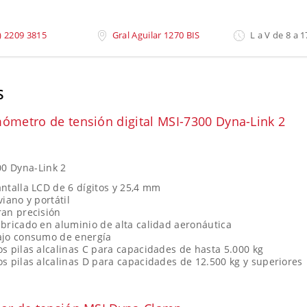
saje
»
Dinamómetros
) 2209 3815
Gral Aguilar 1270 BIS
L a V de 8 a 1
S
ómetro de tensión digital MSI-7300 Dyna-Link 2
0 Dyna-Link 2
ntalla LCD de 6 dígitos y 25,4 mm
viano y portátil
ran precisión
bricado en aluminio de alta calidad aeronáutica
ajo consumo de energía
s pilas alcalinas C para capacidades de hasta 5.000 kg
s pilas alcalinas D para capacidades de 12.500 kg y superiores