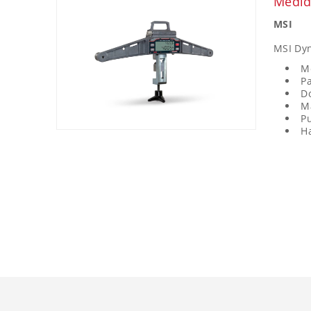
Medid
MSI
MSI Dy
Me
Pa
Do
M
P
Ha