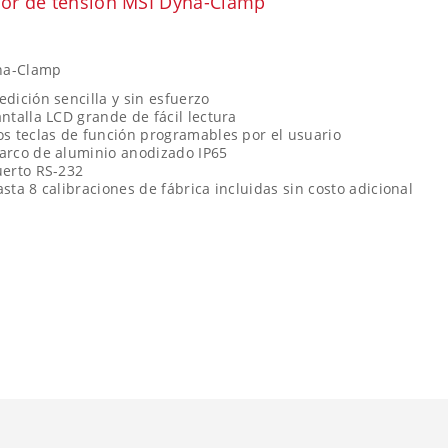
or de tensión MSI Dyna-Clamp
na-Clamp
dición sencilla y sin esfuerzo
ntalla LCD grande de fácil lectura
s teclas de función programables por el usuario
arco de aluminio anodizado IP65
uerto RS-232
sta 8 calibraciones de fábrica incluidas sin costo adicional