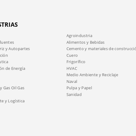
STRIAS
Agroindustria
fluentes
Alimentos y Bebidas
iz y Autopartes
Cemento y materiales de construcci
ción
Cuero
tica
Frigorífico
ón de Energía
HVAC
Medio Ambiente y Reciclaje
Naval
y Gas Oil Gas
Pulpa y Papel
Sanidad
e y Logística