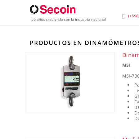
Inicio
»
Productos
»
Balanzas y Componentes de Pe
(+598
56 años creciendo con la industria nacional
PRODUCTOS EN DINAMÓMETRO
Dinam
MSI
MSI-730
Pa
Li
G
Fa
B
Do
Do