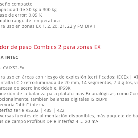
iseño compacto
pacidad de 30 kg a 300 kg
ase de error: 0,05 %
mplio rango de temperatura
ra uso en zonas EX 1, 2, 20, 21, 22 y FM DIV 1
ador de peso Combics 2 para zonas EX
A INTEC
s CAIXS2-Ex
ra uso en áreas con riesgo de explosión (certificados: IECEx | ATEX
ntalla LCD retroiluminada de 20 mm, 14 segmentos, 7 dígitos, v
rcasa de acero inoxidable, IP69K
nexión de la balanza para plataformas Ex analógicas, como Combi
cionalmente, también balanzas digitales IS (xBPI)
moria “alibi” interna
terfaz serie RS232 | 485 | 422
versas fuentes de alimentación disponibles, más paquete de ba
s de campo Profibus DP e interfaz 4 ... 20 mA