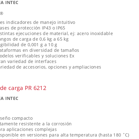
A INTEC
m®
es indicadores de manejo intuitivo
ases de protección IP43 o IP65
stintas ejecuciones de material, ej: acero inoxidable
ngos de carga de 0,6 kg a 65 kg
gibilidad de 0,001 g a 10 g
lataformas en diversidad de tamaños
delos verificables y soluciones Ex
an variedad de interfaces
riedad de accesorios, opciones y ampliaciones
 de carga PR 6212
A INTEC
2
iseño compacto
tamente resistente a la corrosión
ra aplicaciones complejas
sponible en versiones para alta temperatura (hasta 180 ˚C)