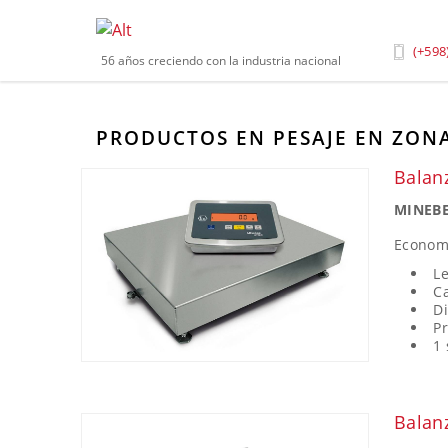
Inicio
»
Productos
»
Balanzas y Componentes de Pe
(+598
56 años creciendo con la industria nacional
PRODUCTOS EN PESAJE EN ZON
Balan
MINEBE
Econom
Le
Ca
Di
Pr
1 
Balan