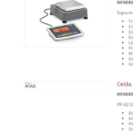
MINEBE
Signu
Tr
Cl
Di
Ra
Le
P
Mo
Gr
Va
Celda
MINEBE
PR 621
D
Al
Pa
Di