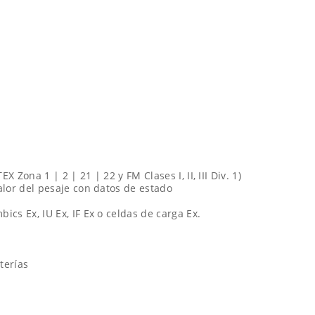
 Zona 1 | 2 | 21 | 22 y FM Clases I, II, III Div. 1)
alor del pesaje con datos de estado
cs Ex, IU Ex, IF Ex o celdas de carga Ex.
terías