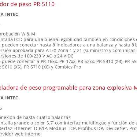
ador de peso PR 5110
A INTEC
0
probación W & M
ntalla LCD para una buena legibilidad también en condiciones d
 pueden conectar hasta 8 indicadores a una balanza y hasta 8 
rsión aprobada para ATEX Zona 1 y 21 (suministro y comunicaci
rsiones de 100/230 V AC o 24 V DC
 puede conectar a PR 16xx, PR 17xx, PR 52xx, PR 5410 (X3), PR 551
 5610 (X5), PR 5710 (X6) y Combics Pro
oladora de peso programable para zona explosiva M
A INTEC
5
onexión de hasta cuatro balanzas
ntalla grande a color 5.7’ con interfaz multilingüe y función de 
terfaz Ethernet TCP/IP, ModBus TCP, Profibus DP, DeviceNet, Prof
ervidor web interno