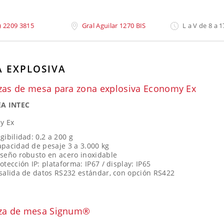
saje
»
Pesaje En Zona Explosiva
) 2209 3815
Gral Aguilar 1270 BIS
L a V de 8 a 1
A EXPLOSIVA
zas de mesa para zona explosiva Economy Ex
A INTEC
y Ex
gibilidad: 0,2 a 200 g
pacidad de pesaje 3 a 3.000 kg
seño robusto en acero inoxidable
otección IP: plataforma: IP67 / display: IP65
salida de datos RS232 estándar, con opción RS422
za de mesa Signum®