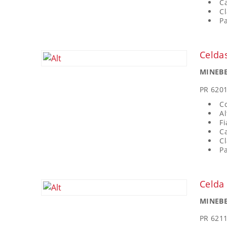
Ca
Cl
Pa
Celda
MINEBE
PR 620
C
Al
Fi
Ca
Cl
Pa
Celda
MINEBE
PR 621