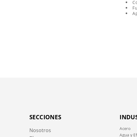
C
F
Ap
SECCIONES
INDU
Acero
Nosotros
Agua y E