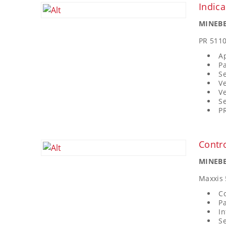
Indic
MINEBE
PR 511
A
Pa
Se
Ve
Ve
Se
PR
Contr
MINEBE
Maxxis 
C
Pa
In
S