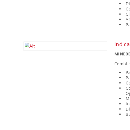
D
Ca
Cl
A
Pa
Indic
MINEBE
Combic
Pa
Pa
Ca
Co
Op
Me
In
Di
Bu