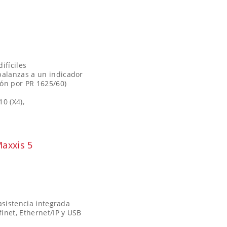
ifíciles
balanzas a un indicador
ón por PR 1625/60)
0 (X4),
axxis 5
asistencia integrada
inet, Ethernet/IP y USB