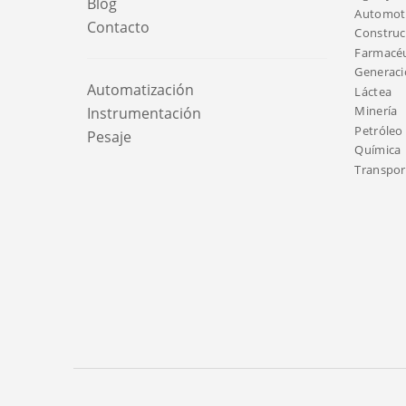
Blog
Automotr
Contacto
Construc
Farmacéu
Generaci
Automatización
Láctea
Minería
Instrumentación
Petróleo 
Pesaje
Química
Transport