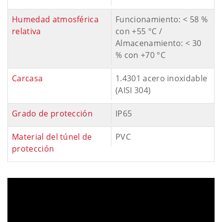
Humedad atmosférica
Funcionamiento: < 58 %
relativa
con +55 °C /
Almacenamiento: < 30
% con +70 °C
Carcasa
1.4301 acero inoxidable
(AISI 304)
Grado de protección
IP65
Material del túnel de
PVC
protección