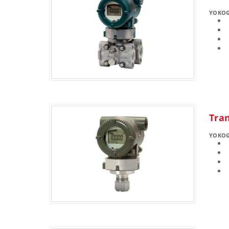
YOKO
Tra
YOKO