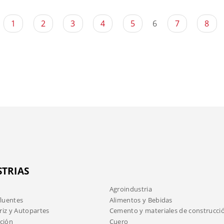
1
2
3
4
5
6
7
8
STRIAS
Agroindustria
fluentes
Alimentos y Bebidas
iz y Autopartes
Cemento y materiales de construcci
ción
Cuero