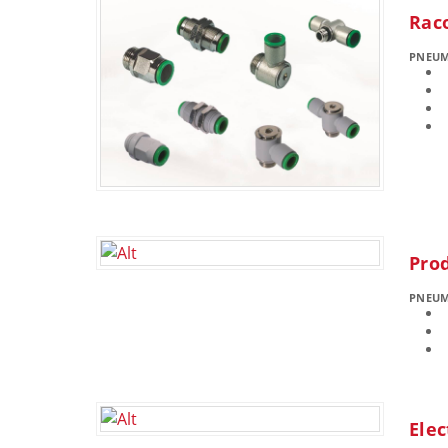
Rac
PNEU
Pro
PNEU
Elec