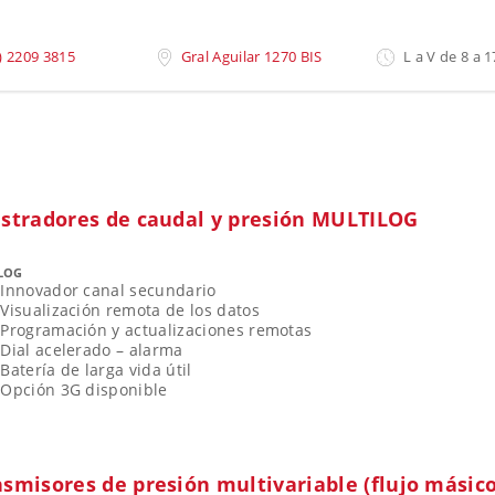
) 2209 3815
Gral Aguilar 1270 BIS
L a V de 8 a 1
istradores de caudal y presión MULTILOG
LOG
Innovador canal secundario
Visualización remota de los datos
Programación y actualizaciones remotas
Dial acelerado – alarma
Batería de larga vida útil
Opción 3G disponible
smisores de presión multivariable (flujo másico