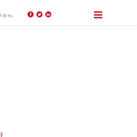
7:30 hs.
)