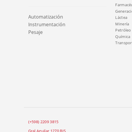
Farmacéu
Generaci
Automatización
Láctea
Minería
Instrumentación
Petróleo 
Pesaje
Química
Transport
(+598) 2209 3815
Gral Aguilar 1270 BIS