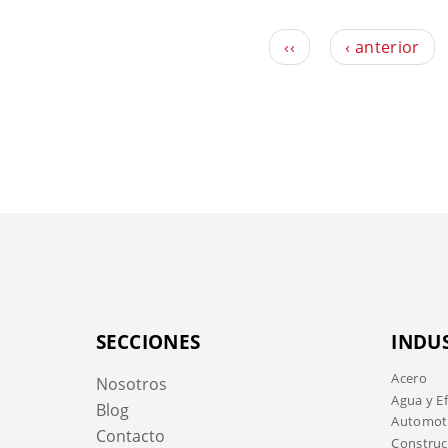
‹‹
‹ anterior
SECCIONES
INDU
Acero
Nosotros
Agua y E
Blog
Automotr
Contacto
Construc