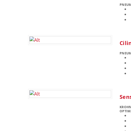
PNEU
Cili
PNEU
Sen
KROH
OPTIM