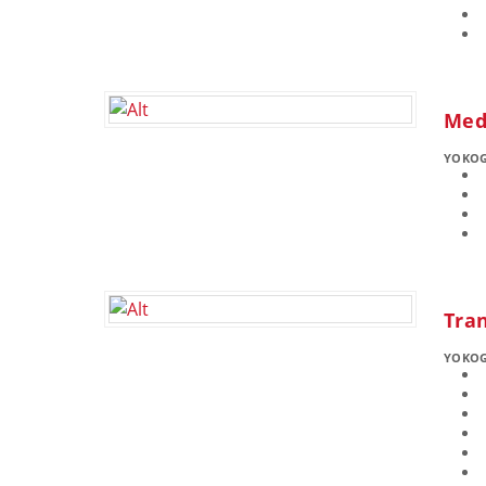
Med
YOKO
Tra
YOKO