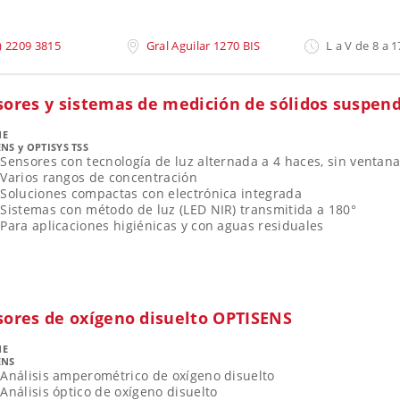
) 2209 3815
Gral Aguilar 1270 BIS
L a V de 8 a 1
sores y sistemas de medición de sólidos suspen
NE
NS y OPTISYS TSS
Sensores con tecnología de luz alternada a 4 haces, sin ventanas
Varios rangos de concentración
Soluciones compactas con electrónica integrada
Sistemas con método de luz (LED NIR) transmitida a 180°
Para aplicaciones higiénicas y con aguas residuales
sores de oxígeno disuelto OPTISENS
NE
ENS
Análisis amperométrico de oxígeno disuelto
Análisis óptico de oxígeno disuelto