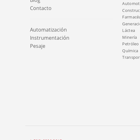
Blog
Automotr
Contacto
Construc
Farmacéu
Generaci
Automatización
Láctea
Minería
Instrumentación
Petróleo 
Pesaje
Química
Transport