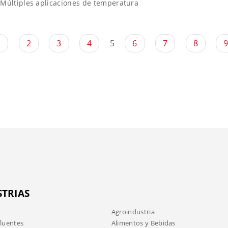
Múltiples aplicaciones de temperatura
1
2
3
4
5
6
7
8
STRIAS
Agroindustria
fluentes
Alimentos y Bebidas