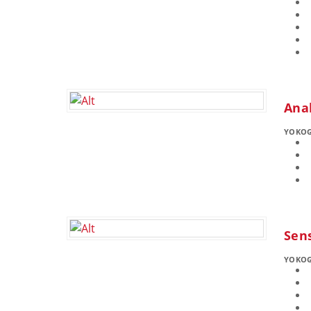
Ana
YOKO
Sen
YOKO