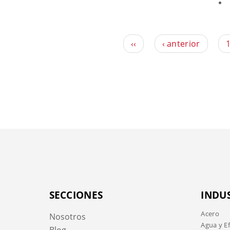
‹‹
‹ anterior
SECCIONES
INDU
Acero
Nosotros
Agua y E