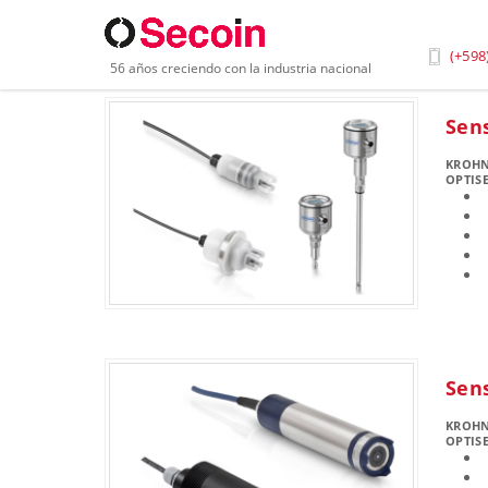
Inicio
»
Industria
»
Pulpa y Papel
(+598
56 años creciendo con la industria nacional
Sen
KROH
OPTISE
Sen
KROH
OPTIS