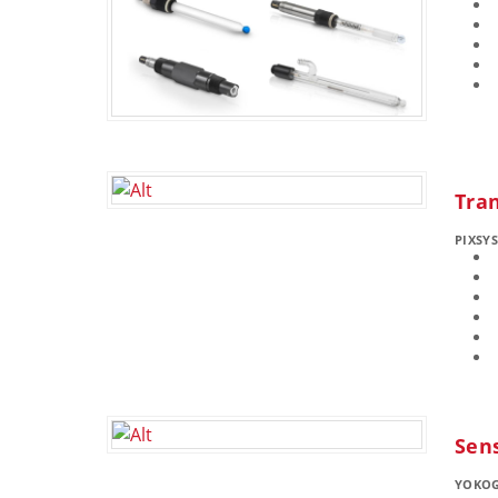
Tra
PIXSY
Sen
YOKO