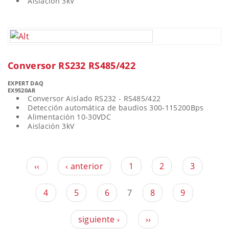
Aislación 3kV
Conversor RS232 RS485/422
EXPERT DAQ
EX9520AR
Conversor Aislado RS232 - RS485/422
Detección automática de baudios 300-115200Bps
Alimentación 10-30VDC
Aislación 3kV
‹‹
‹ anterior
1
2
3
4
5
6
7
8
9
siguiente ›
››