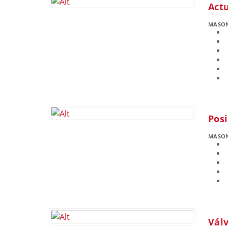
Act
MASO
Posi
MASO
Válv