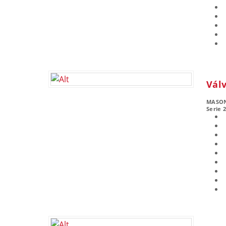
Válv
MASO
Serie 