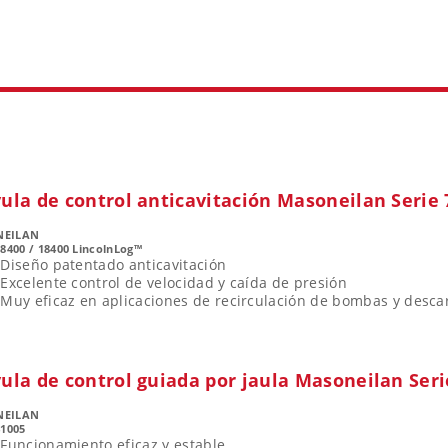
ula de control anticavitación Masoneilan Serie 
NEILAN
78400 / 18400 LincolnLog™
Diseño patentado anticavitación
Excelente control de velocidad y caída de presión
Muy eficaz en aplicaciones de recirculación de bombas y descar
ula de control guiada por jaula Masoneilan Seri
NEILAN
41005
Funcionamiento eficaz y estable