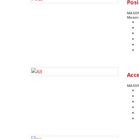
Posi
MASO
Masone
Acce
MASO