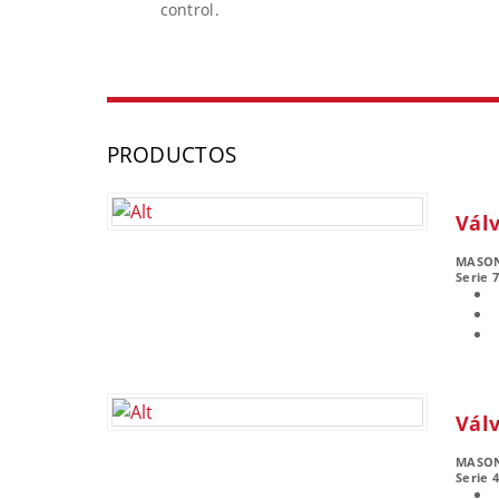
control.
PRODUCTOS
Válv
MASO
Serie 
Válv
MASO
Serie 