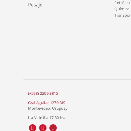
Petróleo 
Pesaje
Química
Transport
(+598) 2209 3815
Gral Aguilar 1270 BIS
Montevideo, Uruguay
L a V de 8 a 17:30 hs.