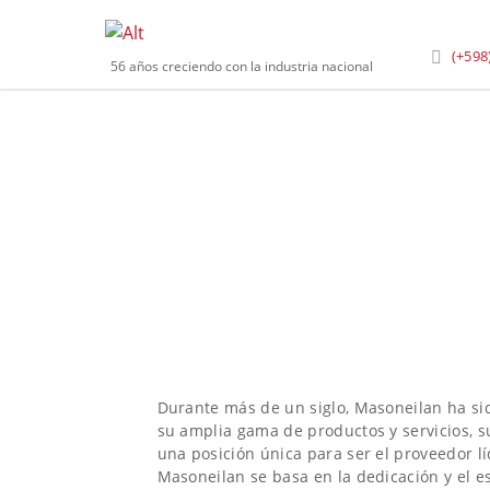
Inicio
»
Marca
»
Masoneilan
(+598
56 años creciendo con la industria nacional
MASONEILAN
Durante más de un siglo, Masoneilan ha si
su amplia gama de productos y servicios, s
una posición única para ser el proveedor lí
Masoneilan se basa en la dedicación y el es