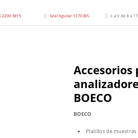
saje
»
Balanzas de Laboratorio
»
Accesorios Para Balanzas y An
) 2209 3815
Gral Aguilar 1270 BIS
L a V de 8 a 17
Accesorios 
analizador
BOECO
BOECO
Platillos de muestras