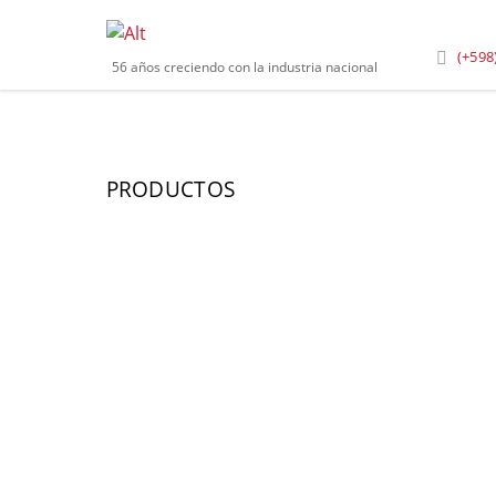
Inicio
»
Productos
»
Balanzas y Componentes de Pe
(+598
56 años creciendo con la industria nacional
PRODUCTOS