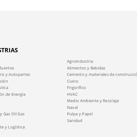
STRIAS
Agroindustria
fluentes
Alimentos y Bebidas
iz y Autopartes
Cemento y materiales de construcci
ción
Cuero
tica
Frigorífico
ón de Energía
HVAC
Medio Ambiente y Reciclaje
Naval
y Gas Oil Gas
Pulpa y Papel
Sanidad
e y Logística