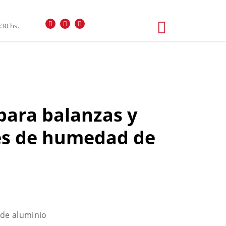
alizadores de Humedad de Boeco
:30 hs.
para balanzas y
es de humedad de
 de aluminio