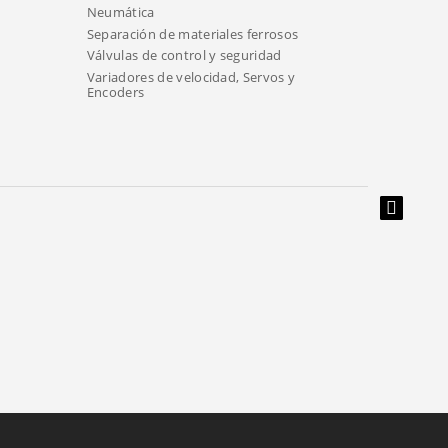
Neumática
Separación de materiales ferrosos
Válvulas de control y seguridad
Variadores de velocidad, Servos y
Encoders