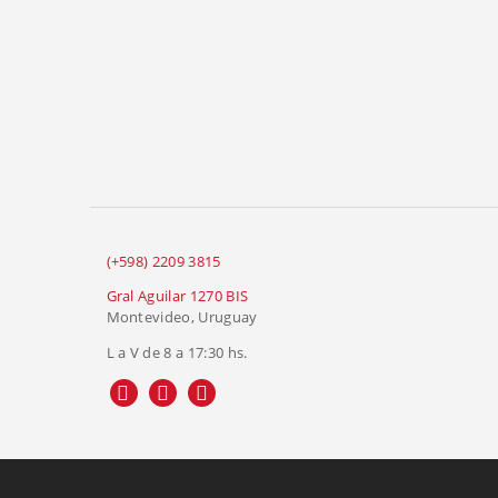
(+598) 2209 3815
Gral Aguilar 1270 BIS
Montevideo, Uruguay
L a V de 8 a 17:30 hs.