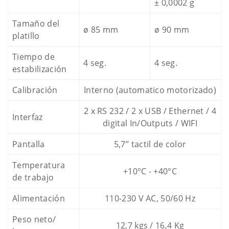
± 0,0002 g
Tamaño del
ø 85 mm
ø 90 mm
platillo
Tiempo de
4 seg.
4 seg.
estabilización
Calibración
Interno (automatico motorizado)
2 x RS 232 / 2 x USB / Ethernet / 4
Interfaz
digital In/Outputs / WIFI
Pantalla
5,7’’ tactil de color
Temperatura
+10°C - +40°C
de trabajo
Alimentación
110-230 V AC, 50/60 Hz
Peso neto/
12,7 kgs / 16,4 Kg