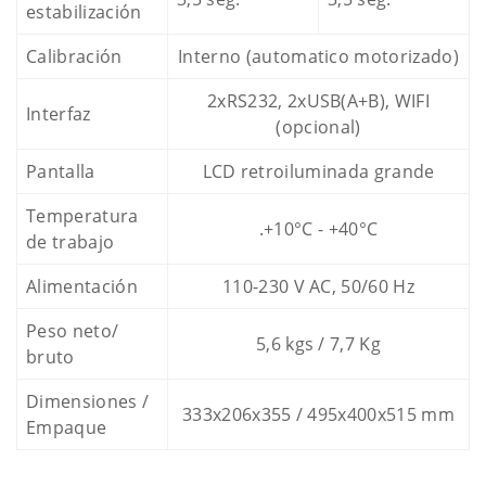
estabilización
Calibración
Interno (automatico motorizado)
2xRS232, 2xUSB(A+B), WIFI
Interfaz
(opcional)
Pantalla
LCD retroiluminada grande
Temperatura
.+10°C - +40°C
de trabajo
Alimentación
110-230 V AC, 50/60 Hz
Peso neto/
5,6 kgs / 7,7 Kg
bruto
Dimensiones /
333x206x355 / 495x400x515 mm
Empaque