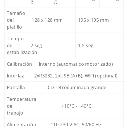
g
g
Tamaño
del
128 x 128 mm
195 x 195 mm
platillo
Tiempo
de
2 seg.
1,5 seg.
estabilización
Calibración
Interno (automatico motorizado)
Interfaz
2xRS232, 2xUSB (A+B), WIFI (opcional)
Pantalla
LCD retroiluminada grande
Temperatura
de
.+10°C - +40°C
trabajo
Alimentación
110-230 V AC, 50/60 Hz