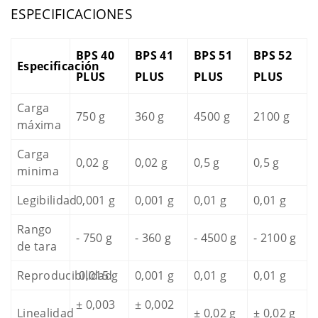
ESPECIFICACIONES
BPS 40
BPS 41
BPS 51
BPS 52
Especificación
PLUS
PLUS
PLUS
PLUS
Carga
750 g
360 g
4500 g
2100 g
máxima
Carga
0,02 g
0,02 g
0,5 g
0,5 g
minima
Legibilidad
0,001 g
0,001 g
0,01 g
0,01 g
Rango
- 750 g
- 360 g
- 4500 g
- 2100 g
de tara
Reproducibilidad
0,015 g
0,001 g
0,01 g
0,01 g
± 0,003
± 0,002
Linealidad
± 0,02 g
± 0,02 g