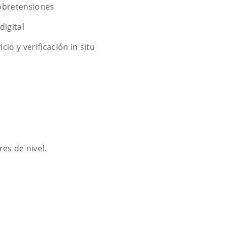
obretensiones
digital
io y verificación in situ
es de nivel.