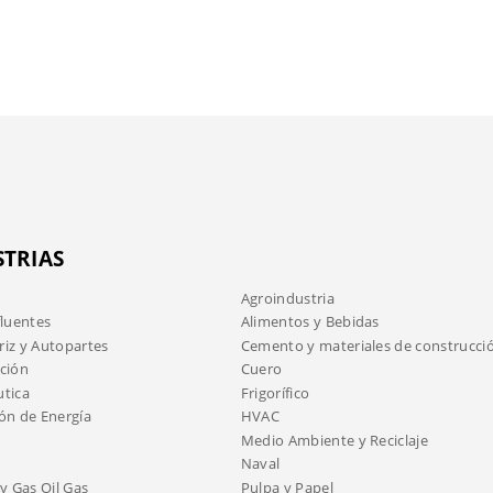
STRIAS
Agroindustria
fluentes
Alimentos y Bebidas
iz y Autopartes
Cemento y materiales de construcci
ción
Cuero
tica
Frigorífico
ón de Energía
HVAC
Medio Ambiente y Reciclaje
Naval
y Gas Oil Gas
Pulpa y Papel