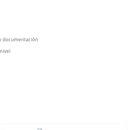
ón y documentación
nivel
o