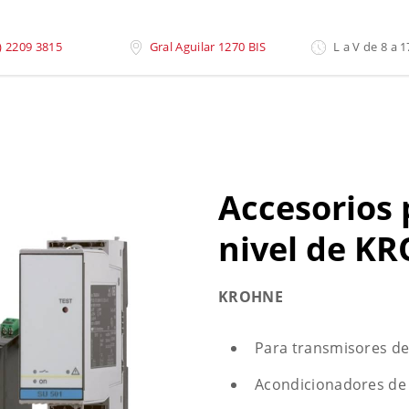
ivel
»
Accesorios Para La Medida de Nivel de Krohne
) 2209 3815
Gral Aguilar 1270 BIS
L a V de 8 a 1
Accesorios 
nivel de K
KROHNE
Para transmisores de 
Acondicionadores de 