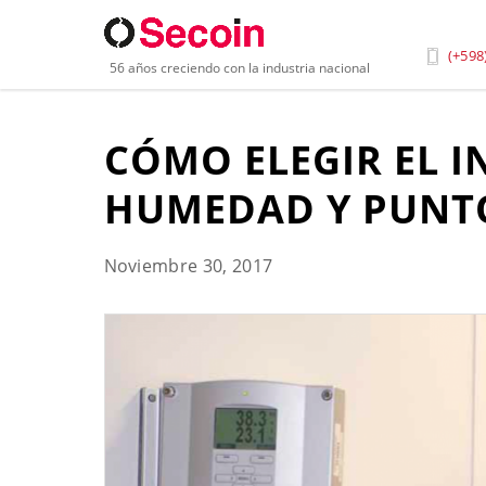
Inicio
»
Blog
»
Cómo Elegir El Instrumento Correct
(+598
56 años creciendo con la industria nacional
CÓMO ELEGIR EL 
HUMEDAD Y PUNTO
Noviembre 30, 2017