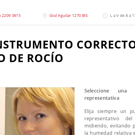
o Para Medir Humedad y Punto de Rocío
) 2209 3815
Gral Aguilar 1270 BIS
L a V de 8 a 1
INSTRUMENTO CORRECTO
 DE ROCÍO
Seleccione una 
representativa
Elija siempre un 
representativo d
midiendo, evitando p
la humedad relativa 