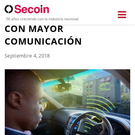
MILLENIUM EVO | EL PLC
56 años creciendo con la industria nacional
CON MAYOR
COMUNICACIÓN
Septiembre 4, 2018