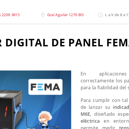
ema M6e
) 2209 3815
Gral Aguilar 1270 BIS
L a V de 8 a 1
 DIGITAL DE PANEL FE
En aplicacione
correctamente los pa
para la fiabilidad del
Para cumplir con ta
de lanzar su
indica
M6E
, diseñado esp
eléctrica
en entorno
permite medir
ten