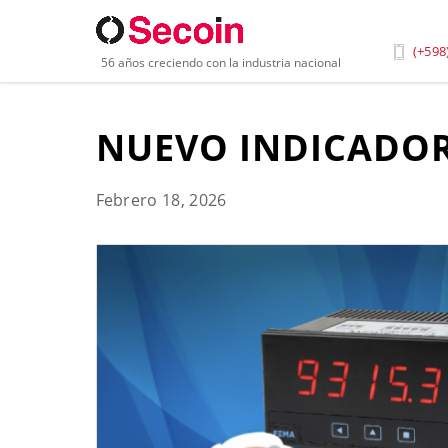
Inicio
»
Blog
»
Nuevo Indicador Digital de Panel F
(+598
56 años creciendo con la industria nacional
NUEVO INDICADOR
Febrero 18, 2026