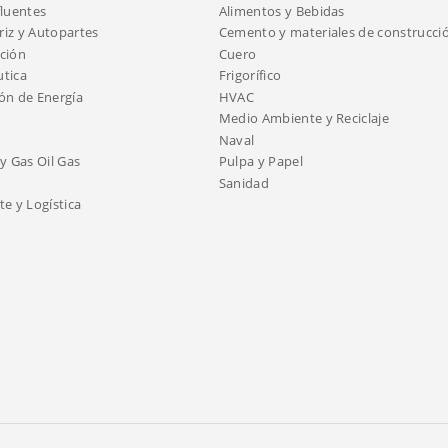
fluentes
Alimentos y Bebidas
iz y Autopartes
Cemento y materiales de construcci
ción
Cuero
tica
Frigorífico
ón de Energía
HVAC
Medio Ambiente y Reciclaje
Naval
y Gas Oil Gas
Pulpa y Papel
Sanidad
e y Logística