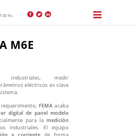
7:30 hs.
MA M6E
s industriales, medir
rámetros eléctricos es clave
 sistema.
l requerimiento,
FEMA
acaba
dor digital de panel modelo
ecialmente para la
medición
s industriales. El equipo
sión y corriente
de forma