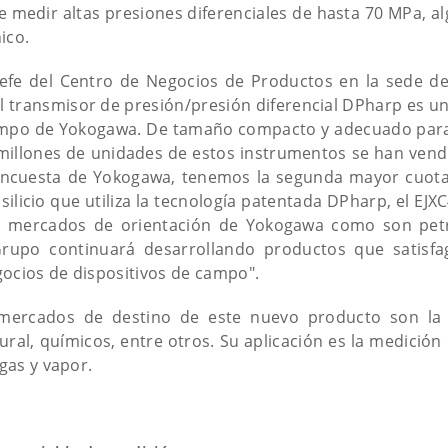
 medir altas presiones diferenciales de hasta 70 MPa, alg
ico.
 jefe del Centro de Negocios de Productos en la sede d
El transmisor de presión/presión diferencial DPharp es 
ampo de Yokogawa. De tamaño compacto y adecuado par
 millones de unidades de estos instrumentos se han ven
encuesta de Yokogawa, tenemos la segunda mayor cuota
licio que utiliza la tecnología patentada DPharp, el EJXC
os mercados de orientación de Yokogawa como son petr
upo continuará desarrollando productos que satisfa
gocios de dispositivos de campo".
 mercados de destino de este nuevo producto son la 
ral, químicos, entre otros. Su aplicación es la medición 
 gas y vapor.