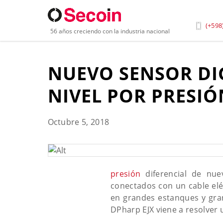
Inicio
»
Blog
»
Nuevo Sensor Digital Remoto Para La
(+598
56 años creciendo con la industria nacional
NUEVO SENSOR DI
NIVEL POR PRESIÓ
Octubre 5, 2018
presión
diferencial de nue
conectados con un cable eléc
en grandes estanques y gran 
DPharp EJX viene a resolver