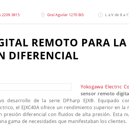
 Medición de Nivel Por Presión Diferencial
) 2209 3815
Gral Aguilar 1270 BIS
L a V de 8 a 1
GITAL REMOTO PARA LA
N DIFERENCIAL
Yokogawa Electric C
sensor remoto digit
vo desarrollo de la serie DPharp EJX®. Equipado c
trico, el EJXC40A ofrece un rendimiento superior en la 
presión diferencial con fluidos de alta presión. Esta n
 una gama de necesidades que manifestaban los clientes.