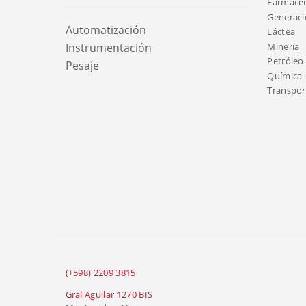
Farmacéu
Generaci
Automatización
Láctea
Minería
Instrumentación
Petróleo 
Pesaje
Química
Transport
(+598) 2209 3815
Gral Aguilar 1270 BIS