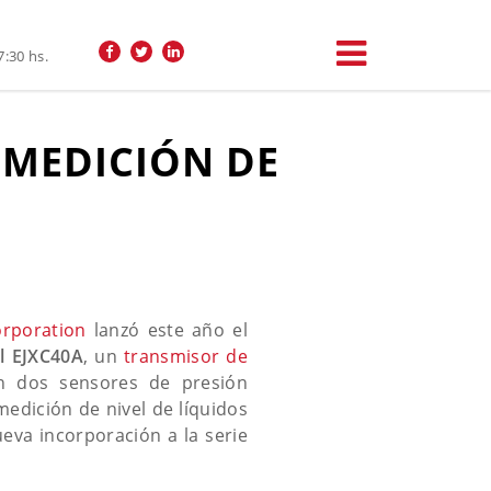
7:30 hs.
 MEDICIÓN DE
orporation
lanzó este año el
al EJXC40A
, un
transmisor de
on dos sensores de presión
medición de nivel de líquidos
ueva incorporación a la serie