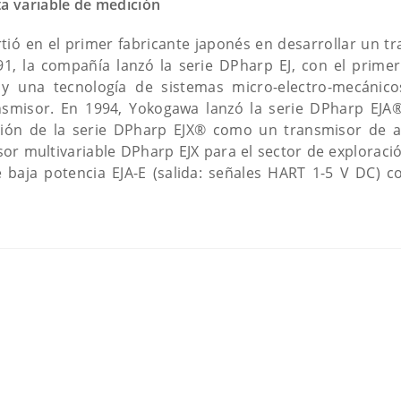
a variable de medición
tió en el primer fabricante japonés en desarrollar un t
991, la compañía lanzó la serie DPharp EJ, con el prime
y una tecnología de sistemas micro-electro-mecánic
ansmisor. En 1994, Yokogawa lanzó la serie DPharp EJA
cación de la serie DPharp EJX® como un transmisor de a
or multivariable DPharp EJX para el sector de exploració
 baja potencia EJA-E (salida: señales HART 1-5 V DC) c