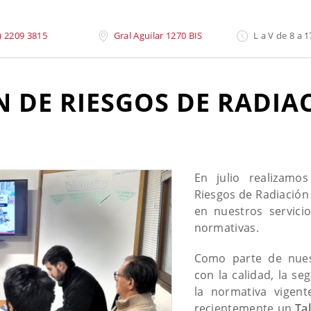
ación
) 2209 3815
Gral Aguilar 1270 BIS
L a V de 8 a 1
N DE RIESGOS DE RADIA
En julio realizamo
Riesgos de Radiación 
en nuestros servici
normativas.
Como parte de nue
con la calidad, la s
la normativa vigent
recientemente un
Ta