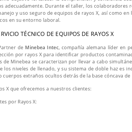
s adecuadamente. Durante el taller, los colaboradores r
manejo y uso seguro de equipos de rayos X, así como en l
icos en su entorno laboral.
RVICIO TÉCNICO DE EQUIPOS DE RAYOS X
Partner de
Minebea Intec
, compañía alemana líder en pe
ección por rayos X para identificar productos contamin
es de Minebea se caracterizan por llevar a cabo simultán
l de los niveles de llenado, y su sistema de doble haz es i
 o cuerpos extraños ocultos detrás de la base cóncava de l
os X que ofrecemos a nuestros clientes:
es por Rayos X: