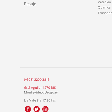
Petróleo 
Pesaje
Química
Transport
(+598) 2209 3815
Gral Aguilar 1270 BIS
Montevideo, Uruguay
L a V de 8 a 17:30 hs.