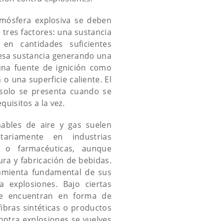
mósfera explosiva se deben
tres factores: una sustancia
 en cantidades suficientes
esa sustancia generando una
una fuente de ignición como
o una superficie caliente. El
 solo se presenta cuando se
quisitos a la vez.
mables de aire y gas suelen
itariamente en industrias
 o farmacéuticas, aunque
ra y fabricación de bebidas.
ramienta fundamental de sus
 explosiones. Bajo ciertas
se encuentran en forma de
fibras sintéticas o productos
ontra explosiones se vuelves