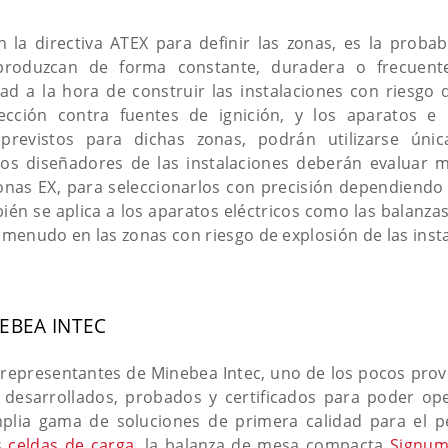
n la directiva ATEX para definir las zonas, es la proba
 produzcan de forma constante, duradera o frecuent
ad a la hora de construir las instalaciones con riesgo 
cción contra fuentes de ignición, y los aparatos e 
 previstos para dichas zonas, podrán utilizarse ún
 Los diseñadores de las instalaciones deberán evaluar 
onas EX, para seleccionarlos con precisión dependiendo d
ién se aplica a los aparatos eléctricos como las balanzas
a menudo en las zonas con riesgo de explosión de las insta
EBEA INTEC
representantes de Minebea Intec, uno de los pocos prov
 desarrollados, probados y certificados para poder op
plia gama de soluciones de primera calidad para el p
as
celdas de carga
, la balanza de mesa compacta
Signu