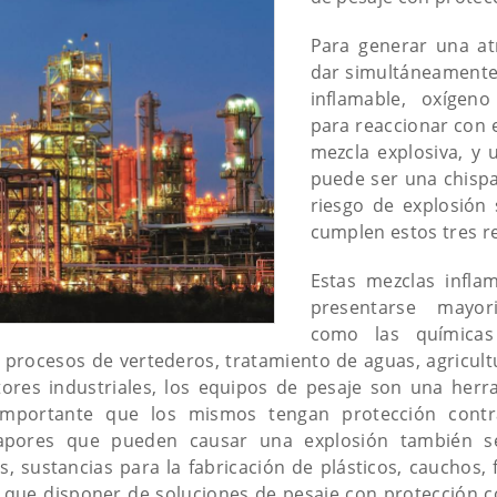
Para generar una at
dar simultáneamente 
inflamable, oxígeno
para reaccionar con 
mezcla explosiva, y 
puede ser una chispa 
riesgo de explosión
cumplen estos tres re
Estas mezclas infla
presentarse mayor
como las químicas
 procesos de vertederos, tratamiento de aguas, agricultu
tores industriales, los equipos de pesaje son una her
mportante que los mismos tengan protección contra
vapores que pueden causar una explosión también 
as, sustancias para la fabricación de plásticos, cauchos, 
o que disponer de soluciones de pesaje con protección c