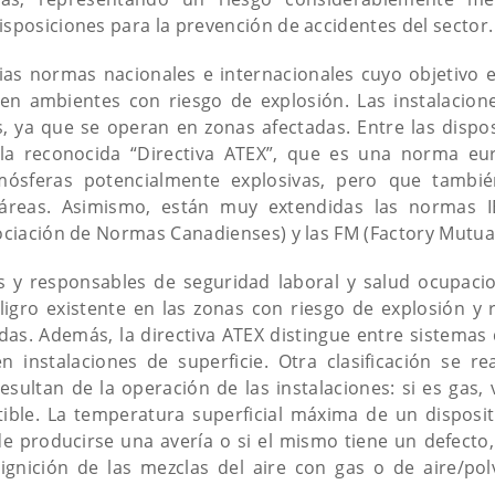
isposiciones para la prevención de accidentes del sector.
arias normas nacionales e internacionales cuyo objetivo 
s en ambientes con riesgo de explosión. Las instalacio
s, ya que se operan en zonas afectadas. Entre las dispo
 la reconocida “Directiva ATEX”, que es una norma eu
mósferas potencialmente explosivas, pero que tambié
 áreas. Asimismo, están muy extendidas las normas IE
sociación de Normas Canadienses) y las FM (Factory Mutua
as y responsables de seguridad laboral y salud ocupaci
igro existente en las zonas con riesgo de explosión y r
as. Además, la directiva ATEX distingue entre sistemas q
instalaciones de superficie. Otra clasificación se re
sultan de la operación de las instalaciones: si es gas, 
ible. La temperatura superficial máxima de un disposit
de producirse una avería o si el mismo tiene un defect
ignición de las mezclas del aire con gas o de aire/po