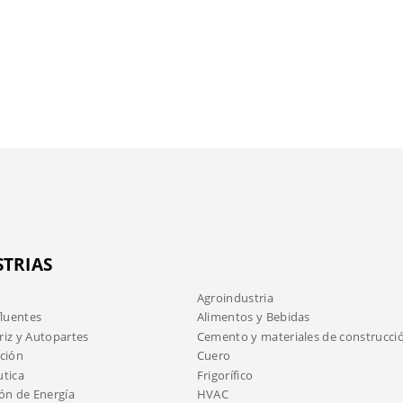
STRIAS
Agroindustria
fluentes
Alimentos y Bebidas
iz y Autopartes
Cemento y materiales de construcci
ción
Cuero
tica
Frigorífico
ón de Energía
HVAC