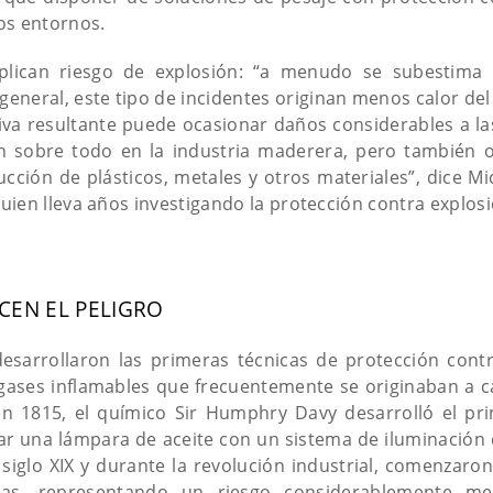
os entornos.
plican riesgo de explosión: “a menudo se subestima 
 general, este tipo de incidentes originan menos calor del
iva resultante puede ocasionar daños considerables a las
n sobre todo en la industria maderera, pero también o
ucción de plásticos, metales y otros materiales”, dice Mi
ien lleva años investigando la protección contra explosio
CEN EL PELIGRO
sarrollaron las primeras técnicas de protección contra
 gases inflamables que frecuentemente se originaban a 
 en 1815, el químico Sir Humphry Davy desarrolló el pr
ar una lámpara de aceite con un sistema de iluminación 
 siglo XIX y durante la revolución industrial, comenzaron
icas, representando un riesgo considerablemente m