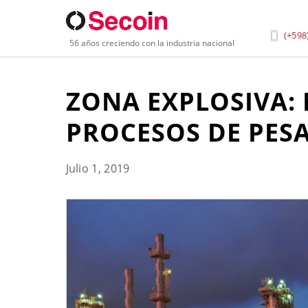
Inicio
»
Blog
»
Zona Explosiva Medidas de Protecció
(+598
56 años creciendo con la industria nacional
ZONA EXPLOSIVA:
PROCESOS DE PESA
Julio 1, 2019