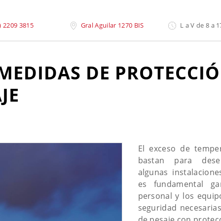
n En Los Procesos de Pesaje
) 2209 3815
Gral Aguilar 1270 BIS
L a V de 8 a 1
 MEDIDAS DE PROTECCIÓ
JE
El exceso de tempe
bastan para dese
algunas instalacione
es fundamental gar
personal y los equi
seguridad necesarias
de pesaje con protec