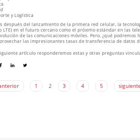
ca
ad
orte y Logística
s después del lanzamiento de la primera red celular, la tecnolog
(o LTE) en el futuro cercano como el próximo estándar en las t
evolución de las comunicaciones móviles. Pero, ¿qué podremos h
provechar las impresionantes tasas de transferencia de datos de
siguiente artículo responderemos estas y otras preguntas vincu
 anterior
1
2
3
4
5
siguiente