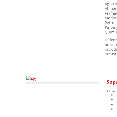
Agua y
Alimen
Farma
Medio 
Petról
Pulpa 
Quími
Defend
un ren
introd
indust
Sep
ERIEZ