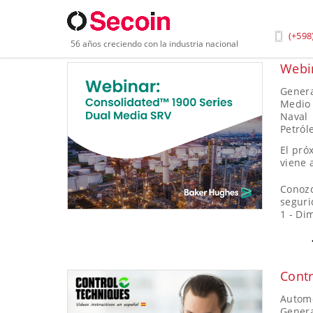
Inicio
»
Industria
»
Medio Ambiente y Reciclaje
(+598
56 años creciendo con la industria nacional
Webi
Genera
Medio 
Naval
Petról
El pró
viene 
Conozc
seguri
1 - Di
Cont
Automo
Genera