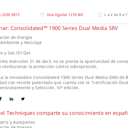
) 2209 3815
Gral Aguilar 1270 BIS
L a V de 8 a 1
nar: Consolidated™ 1900 Series Dual Media SRV
ción de Energía
Ambiente y Reciclaje
eo y Gas Oil Gas
ximo miércoles 21 de abril, no se pierda la oportunidad de cono
a revolucionar la protección contra sobrepresión.
a la innovadora Consolidated 1900 Series Dual Media (DM) de B
dad con resorte patentada que cuenta con la "Certificación Dual
mensionamiento y Selección, 10ª edición.
rol Techniques comparte su conocimiento en españ
triz y Autopartes
ción de Energía