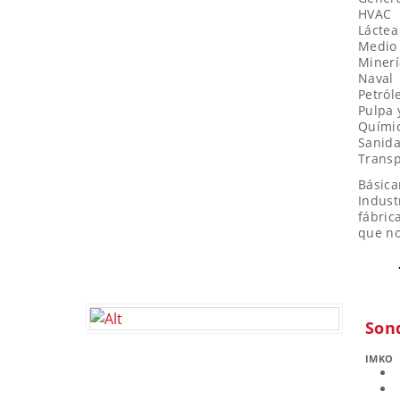
HVAC
Láctea
Medio 
Minerí
Naval
Petról
Pulpa 
Quími
Sanid
Transp
Básica
Indust
fábric
que no
Sond
IMKO