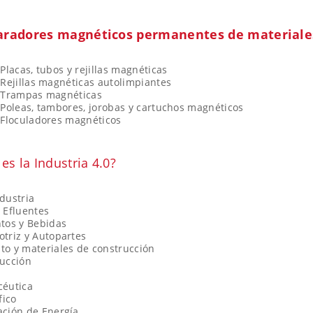
aradores magnéticos permanentes de materiales
Placas, tubos y rejillas magnéticas
Rejillas magnéticas autolimpiantes
Trampas magnéticas
Poleas, tambores, jorobas y cartuchos magnéticos
Floculadores magnéticos
es la Industria 4.0?
dustria
 Efluentes
tos y Bebidas
triz y Autopartes
o y materiales de construcción
ucción
céutica
fico
ción de Energía