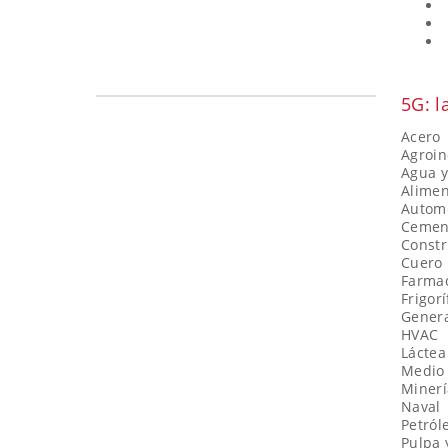
5G: l
Acero
Agroin
Agua y
Alimen
Automo
Cement
Constr
Cuero
Farma
Frigorí
Genera
HVAC
Láctea
Medio 
Minerí
Naval
Petról
Pulpa 