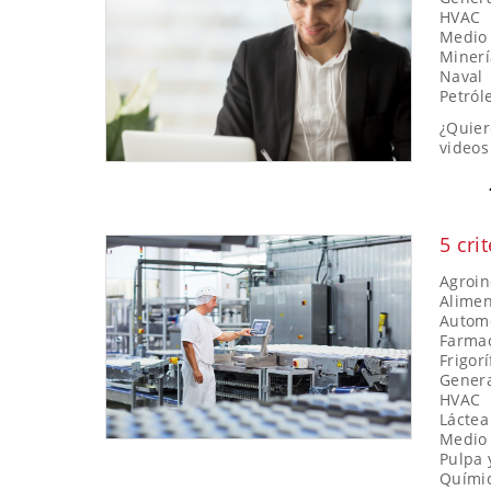
HVAC
Medio 
Minerí
Naval
Petról
¿Quier
videos
5 cri
Agroin
Alimen
Automo
Farma
Frigorí
Genera
HVAC
Láctea
Medio 
Pulpa 
Quími