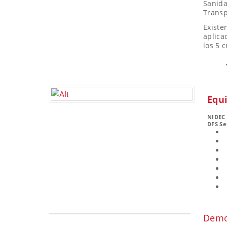
Sanid
Transp
Existe
aplica
los 5 
Equ
NIDEC
DFS Se
Demos