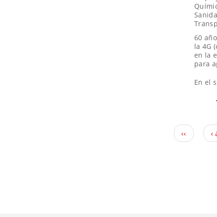
Quími
Sanid
Transp
60 año
la 4G 
en la 
para a
En el 
‹‹
‹