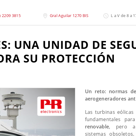
uridad Redundante Mejora Su Protección
) 2209 3815
Gral Aguilar 1270 BIS
L a V de 8 a 1
: UNA UNIDAD DE SEG
ORA SU PROTECCIÓN
Un reto: normas d
aerogeneradores ant
Las turbinas eólicas
fundamentales par
renovable
, pero a
sistemas obsoletos