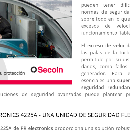
pueden tener difi
normas de segurida
sobre todo en lo que
excesos de velo
funcionamiento fiable
El
exceso de veloci
las palas de la tur
permitido por su di
daños, como fallos
generador. Para e
esenciales una
super
seguridad redundan
luciones de seguridad avanzadas puede plantear p
TRONICS 4225A - UNA UNIDAD DE SEGURIDAD FL
4225A de PR electronics
proporciona una solución robust