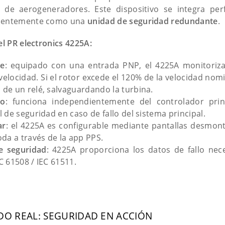
 de aerogeneradores. Este dispositivo se integra pe
ndientemente como una
unidad de seguridad redundante
.
el PR electronics 4225A:
te
: equipado con una entrada PNP, el 4225A monitoriza 
elocidad. Si el rotor excede el 120% de la velocidad nomin
 de un relé, salvaguardando la turbina.
mo
: funciona independientemente del controlador prin
l de seguridad en caso de fallo del sistema principal.
ar
: el 4225A es configurable mediante pantallas desmont
da a través de la app PPS.
de seguridad
: 4225A proporciona los datos de fallo nec
C 61508 / IEC 61511.
DO REAL: SEGURIDAD EN ACCIÓN