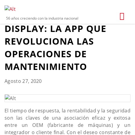
CROUZET VIRTUAL
56 años creciendo con la industria nacional
DISPLAY: LA APP QUE
REVOLUCIONA LAS
OPERACIONES DE
MANTENIMIENTO
Agosto 27, 2020
El tiempo de respuesta, la rentabilidad y la seguridad
son las claves de una asociación eficaz y exitosa
entre un OEM (fabricante de máquinas) y un
integrador o cliente final. Con el deseo constante de