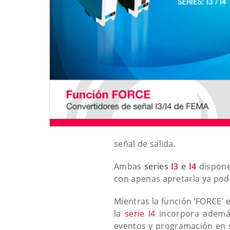
señal de salida.
Ambas
series
I3
e
I4
dispone
con apenas apretarla ya podr
Mientras la función ‘FORCE’ 
la
serie I4
incorpora además
eventos y programación en su