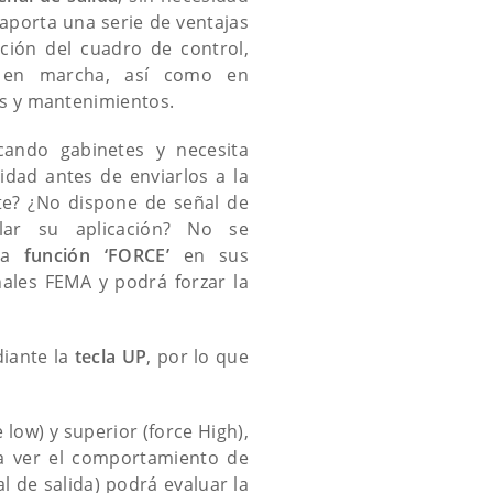
 aporta una serie de ventajas
ción del cuadro de control,
 en marcha, así como en
es y mantenimientos.
cando gabinetes y necesita
lidad antes de enviarlos a la
te? ¿No dispone de señal de
lar su aplicación? No se
 la
función ‘FORCE’
en sus
ales FEMA y podrá forzar la
diante la
tecla UP
, por lo que
 low) y superior (force High),
ra ver el comportamiento de
al de salida) podrá evaluar la