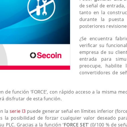
de señal de entrada,
tanto en la construc
durante la puesta
posteriores revision
¿Se encuentra fabri
verificar su funciona
empresa de su clien
entrada para simu
preocupe, habilite
convertidores de señ
n de función ‘FORCE’, con rápido acceso a la misma me
á disfrutar de esta función.
en la
serie I3
puede generar señal en límites inferior (force
 la posibilidad de forzar cualquier valor deseado pa
 PLC. Gracias a la función ‘
FORCE SET
’ (0/100 % de señ