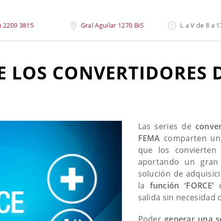
 de Señal Fema
) 2209 3815
Gral Aguilar 1270 BIS
L a V de 8 a 1
E LOS CONVERTIDORES 
Las series de
conver
FEMA
comparten un c
que los convierten
aportando un gran 
solución de adquisic
la
función ‘FORCE’
d
salida sin necesidad 
Poder
generar una
s