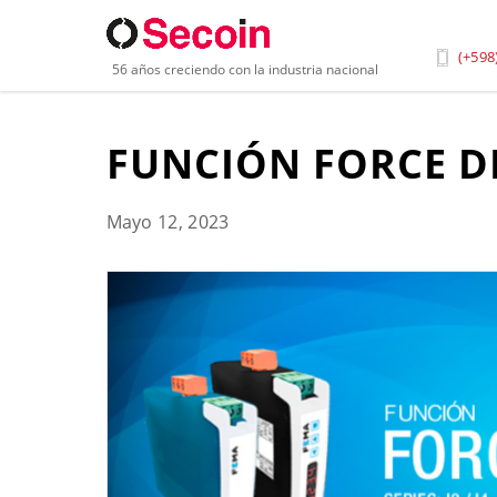
Inicio
»
Blog
»
Función Force de Los Convertidores
(+598
56 años creciendo con la industria nacional
FUNCIÓN FORCE D
Mayo 12, 2023