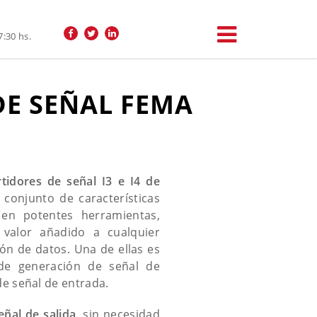
7:30 hs.
DE SEÑAL FEMA
tidores de señal I3 e I4 de
onjunto de características
 en potentes herramientas,
valor añadido a cualquier
ión de datos. Una de ellas es
e generación de señal de
de señal de entrada.
eñal de salida
, sin necesidad